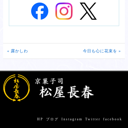
« 露かしわ
今日も心に花束を »
HP
ブログ
Instagram
Twitter
facebook