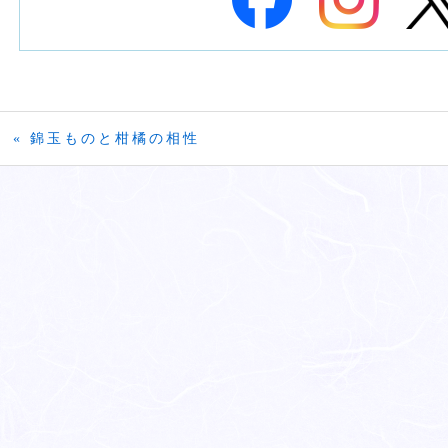
« 錦玉ものと柑橘の相性