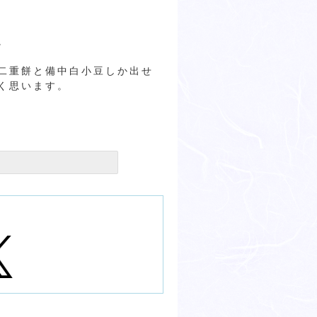
。
二重餅と備中白小豆しか出せ
く思います。