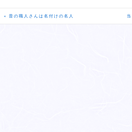
« 昔の職人さんは名付けの名人
当