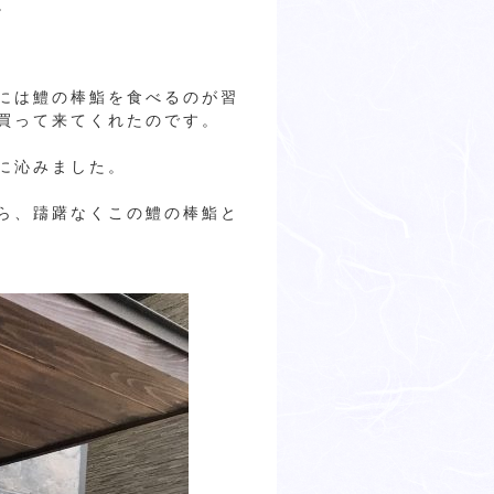
。
には鱧の棒鮨を食べるのが習
買って来てくれたのです。
に沁みました。
ら、躊躇なくこの鱧の棒鮨と