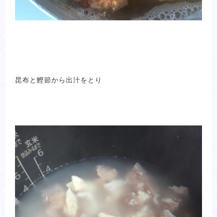
昆布と鰹節から出汁をとり