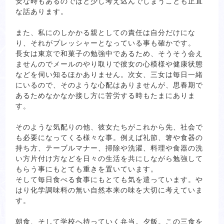
安な時もあるのではと少し考え込んでしまうことも正直
な話あります。
また、私にのしかかる親としての責任は自分だけにな
り、それがプレッシャーとなっている事も確かです。
長女は東京で和菓子の勉強中であるため、そうそう会え
ませんのでメールのやり取りで彼女の心模様や健康状態
などを伺い知るほかありません。次女、三女は毎日一緒
にいるので、そのような心配はありませんが、思春期で
あるためなかなか接し方に苦労する時もたまにありま
す。
そのような気配りの他、彼女たちがこれから先、社会で
も必要になってくる様々な事。例えば礼節、箸や食器の
持ち方、テーブルマナー、掃除や洗濯、料理や食器の洗
い方片付け方などを日々の生活を共にしながら勉強して
もらう事にもとても重きを置いています。
そして毎日食べる食事にもとても気を遣っています。や
はり化学調味料の無い自然本来の味を大切に考えていま
す。
朝食、そして学校へ持っていく弁当。夕飯。この三食を