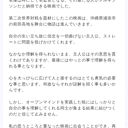
名優は時にして名監督となる。その最たる人がメルギブ
ソンだと納得できる映画でした。
第二次世界対戦を題材にしたこの映画は、沖縄県浦添市
の前田高地を舞台に物語は進んでいきます。
自分の生い立ち故に信念を一切曲げない主人公。ストレ
ートに問題を投げかけてくれます。
なかなか理解を得られないまま、主人公はその意思を貫
くわけでありますが、最後にはやっとの事で理解を得ら
れる事となります。
心を大っぴらに広げて人と接するのはとても勇気の必要
な事と思います。何故ならそれが誤解を招く事も多いか
らです。
しかし、オープンマインドを実践した暁にはしっかりと
自分の事を理解してくれる同士が集まる結果に結びつく
のだと信じて止みません。
私の思うところと重なった映画に出会うことができ、再