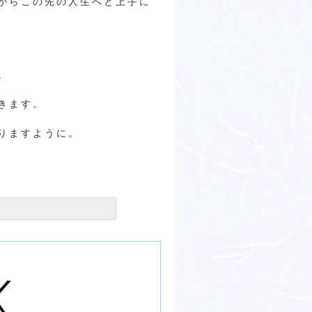
がらこの先の人生へと上手に
。
きます。
りますように。