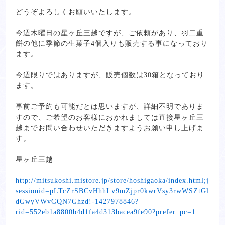
どうぞよろしくお願いいたします。
今週木曜日の星ヶ丘三越ですが、ご依頼があり、羽二重
餅の他に季節の生菓子4個入りも販売する事になっており
ます。
今週限りではありますが、販売個数は30箱となっており
ます。
事前ご予約も可能だとは思いますが、詳細不明でありま
すので、ご希望のお客様におかれましては直接星ヶ丘三
越までお問い合わせいただきますようお願い申し上げま
す。
星ヶ丘三越
http://mitsukoshi.mistore.jp/store/hoshigaoka/index.html;j
sessionid=pLTcZrSBCvHhhLv9mZjpr0kwrVsy3rwWSZtGl
dGwyVWvGQN7Ghzd!-1427978846?
rid=552eb1a8800b4d1fa4d313bacea9fe90?prefer_pc=1